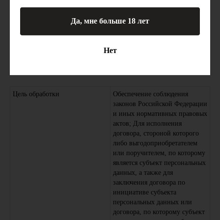
данных, если срок хранения персональных данных не установлен
федеральным законом, договором, стороной которого,
Да, мне больше 18 лет
выгодоприобретателем или поручителем по которому является
субъект персональных данных. Обрабатываемые персональные
данные уничтожаются либо обезличиваются по достижении целей
Нет
обработки или в случае утраты необходимости в достижении этих
целей, если иное не предусмотрено федеральным законом.
6. Цели обработки персональных данных
Цель обработки
Обеспечение соблюдения
законов Российской Федерации
и иных нормативных правовых
актов; Для исполнения
договора, стороной которого
либо выгодоприобретателем
или поручителем, по которому
является субъект персональных
данных, а также для
заключения договора по
инициативе субъекта
персональных данных или
договора, по которому субъект