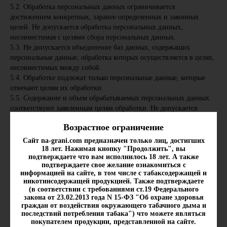
5.2. Обработка персональных данных ограничивается
достижением конкретных, заранее определенных и законных
целей. Не допускается обработка персональных данных,
несовместимая с целями сбора персональных данных.
5.3. Не допускается объединение баз данных, содержащих
персональные данные, обработка которых осуществляется в целях,
несовместимых между собой.
5.4. Обработке подлежат только персональные данные, которые
отвечают целям их обработки.
5.5. Содержание и объем обрабатываемых персональных данных
соответствуют заявленным целям обработки. Не допускается
избыточность обрабатываемых персональных данных
Возрастное ограничение
по отношению к заявленным целям их обработки.
5.6. При обработке персональных данных обеспечивается точность
Сайт na-grani.com предназначен только лиц, достигших
18 лет. Нажимая кнопку "Продолжить", вы
персональных данных, их достаточность, а в необходимых случаях
подтверждаете что вам исполнилось 18 лет. А также
и актуальность по отношению к целям обработки персональных
подтверждаете свое желание ознакомиться с
данных. Оператор принимает необходимые меры и/
информацией на сайте, в том числе с табаксодержащей и
или обеспечивает их принятие по удалению или уточнению
никотинсодержащей продукцией. Также подтверждаете
(в соответствии с требованиями ст.19 Федерального
неполных или неточных данных.
закона от 23.02.2013 года N 15-ФЗ "Об охране здоровья
5.7. Хранение персональных данных осуществляется в форме,
граждан от воздействия окружающего табачного дыма и
позволяющей определить субъекта персональных данных,
последствий потребления табака") что можете являться
не дольше, чем этого требуют цели обработки персональных
покупателем продукции, представленной на сайте.